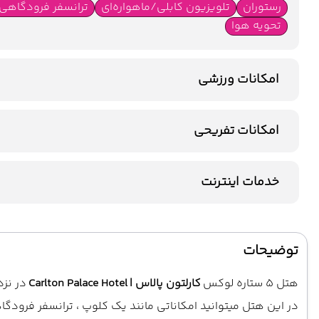
رستوران
تلویزیون کابلی/ماهواره‌ای
ترانسفر فرودگاهی
تحویه هوا
امکانات ورزشی
استخر سرباز
جکوزی
باشگاه بدنسازی
امکانات تفریحی
سونا
ماساژ
خدمات اینترنت
اینترنت بیسیم رایگان در لابی
اینترنت بیسیم رایگان در اتاق
توضیحات
هتل 5 ستاره لوکس
کارلتون پالاس | Carlton Palace Hotel
در نزد
در این هتل میتوانید امکاناتی مانند یک کلوپ ، ترانسفر فرودگاهی 