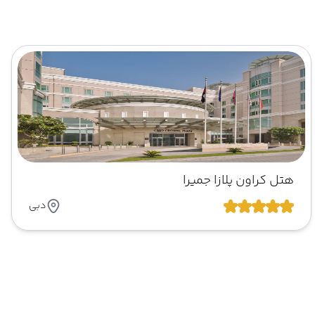
هتل کراون پلازا جمیرا
دبی