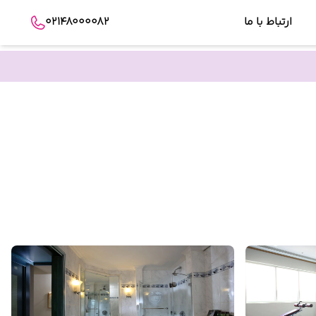
ارتباط با ما
02148000082