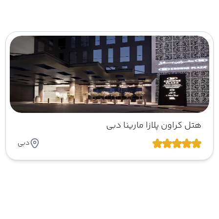
هتل کراون پلازا مارینا دبی
دبی