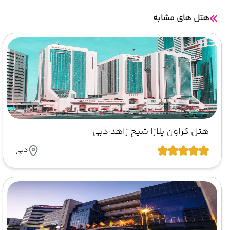
هتل های مشابه
هتل کراون پلازا شیخ زاهد دبی
دبی