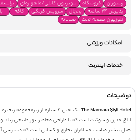
رستوران
فروشگاه
تلویزیون کابلی/ماهواره‌ای
ترانسف
پذیرش 24 ساعته
یخچال
سرویس فرنگی
کافه
با
تلوزیون صفحه تخت
صبحانه
امکانات ورزشی
باشگاه بدنسازی
خدمات اینترنت
اینترنت بیسیم رایگان در لابی
اینترنت بیسیم رایگان در اتاق
توضیحات
The Marmara Şişli Hotel
اتاق مدرن و سوئیت است که با طراحی معاصر، نور طبیعی زیاد و 
هتل بیشتر مناسب مسافران تجاری و کسانی است که دسترسی آسان ب