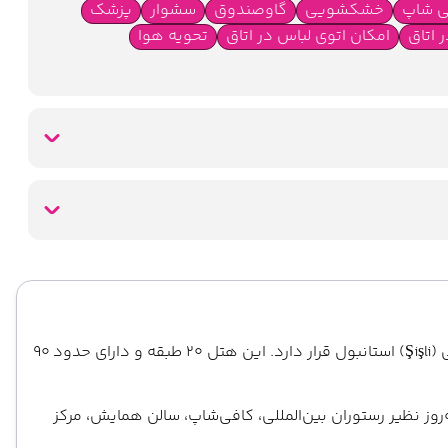
ی شاپ
خشکشویی
گاوصندوق
سشوار
پزشک
 اتاق
امکان اتوی لباس در اتاق
تحویه هوا
اینترنت وای فای رایگان در تمام نقاط هتل
یک هتل ۴ ستاره از زیرمجموعه زنجیره معروف «The Marmara Hotels» است که در قلب منطقه مدرن شیشلی (Şişli) استانبول قرار دارد. این هتل ۲۰ طبقه و دارای حدود ۹۰
وز نظیر رستوران بین‌المللی، کافی‌شاپ، سالن همایش، مرکز