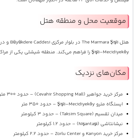
فیتنس و خدمات اتاق ۲۴ ساعته در اختیار مهمانان است.
موقعیت محل و منطقه هتل
Şişli–Mecidiyeköy را فراهم می‌کند. منطقه شیشلی یکی از مراکز تجاری و اداری بزرگ استانبول در بخش اروپایی است و فاصله کوتاهی تا میدان تقسیم (Taksim Square) دارد.
مکان‌های نزدیک
مرکز خرید جواهیر (Cevahir Shopping Mall) – حدود 300 متر
ایستگاه مترو Şişli–Mecidiyeköy – حدود 350 متر
میدان تقسیم (Taksim Square) – حدود 3 کیلومتر
نیشانتاشی (Nişantaşı) – حدود 1.2 کیلومتر
مرکز خرید Kanyon و Zorlu Center – حدود 2.2 کیلومتر