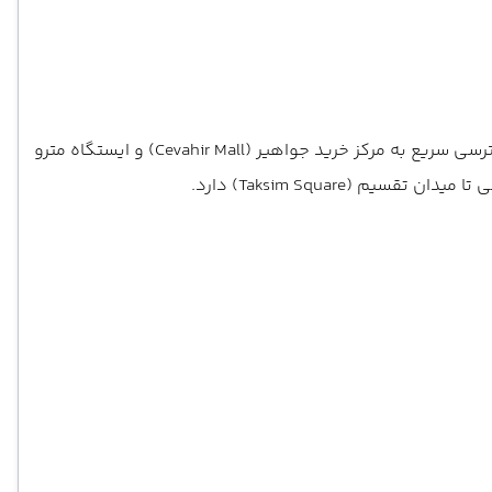
هتل The Marmara Şişli در بلوار مرکزی Büyükdere Caddesi و در منطقه شیشلی (Şişli) واقع شده است. این موقعیت استراتژیک، دسترسی سریع به مرکز خرید جواهیر (Cevahir Mall) و ایستگاه مترو