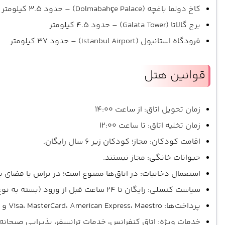
کاخ دولما باغچه (Dolmabahçe Palace) – حدود 3.5 کیلومتر
برج گالاتا (Galata Tower) – حدود 4.5 کیلومتر
فرودگاه استانبول (Istanbul Airport) – حدود 37 کیلومتر
قوانین هتل
زمان تحویل اتاق: از ساعت 14:00
زمان تخلیه اتاق: تا ساعت 12:00
اقامت کودکان: مجاز؛ کودکان زیر ۶ سال رایگان.
حیوانات خانگی: مجاز نیستند.
استعمال دخانیات: در اتاق‌ها ممنوع است؛ در تراس یا فضای باز
سیاست کنسلی: رایگان تا ۲۴ ساعت قبل از ورود (بسته به نوع رزرو).
پرداخت‌ها: Visa، MasterCard، American Express، Maestro و وجه نقد پذیرفته می‌شود.
خدمات ویژه: اتاق کنفرانس، خدمات ترانسفر، پذیرایی صبحانه در اتاق، اتاق