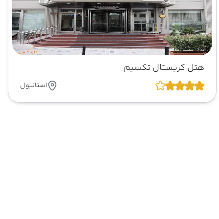
هتل کریستال تکسیم
استانبول